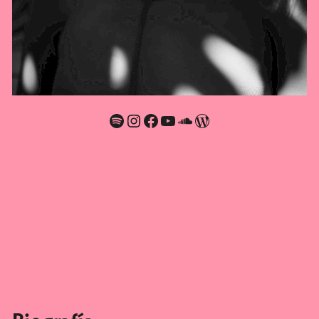
Spotify
Instagram
Facebook
YouTube
SoundCloud
WordPress