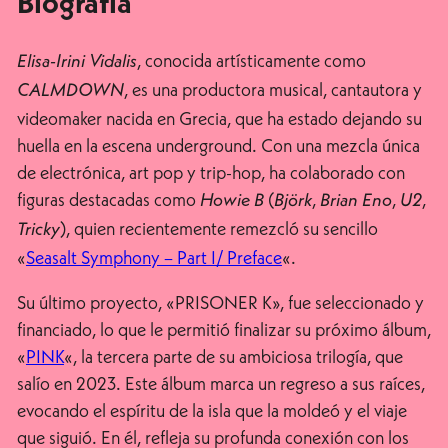
Biografía
, conocida artísticamente como
Elisa-Irini Vidalis
, es una productora musical, cantautora y
CALMDOWN
videomaker nacida en Grecia, que ha estado dejando su
huella en la escena underground. Con una mezcla única
de electrónica, art pop y trip-hop, ha colaborado con
figuras destacadas como
(
,
,
,
Howie B
Björk
Brian Eno
U2
), quien recientemente remezcló su sencillo
Tricky
«
Seasalt Symphony – Part I/ Preface
«.
Su último proyecto, «PRISONER K», fue seleccionado y
financiado, lo que le permitió finalizar su próximo álbum,
«
PINK
«, la tercera parte de su ambiciosa trilogía, que
salío en 2023. Este álbum marca un regreso a sus raíces,
evocando el espíritu de la isla que la moldeó y el viaje
que siguió. En él, refleja su profunda conexión con los