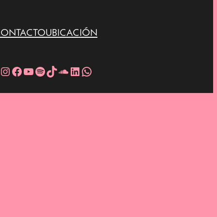
CONTACTO
UBICACIÓN
nstagram
Facebook
YouTube
Spotify
TikTok
SoundCloud
LinkedIn
WhatsApp